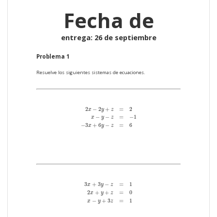
Fecha de
entrega: 26 de septiembre
Problema 1
Resuelve los siguientes sistemas de ecuaciones.
2
x
−
2
y
+
z
=
2
x
−
y
−
z
=
−
1
−
3
x
+
6
y
−
z
=
6
2
−
2
+
=
2
x
y
z
−
−
=
−
1
x
y
z
−
3
+
6
−
=
6
x
y
z
3
x
+
3
y
−
z
=
1
2
x
+
y
+
z
=
0
x
−
y
+
3
z
=
1
3
+
3
−
=
1
x
y
z
2
+
+
=
0
x
y
z
−
+
3
=
1
x
y
z