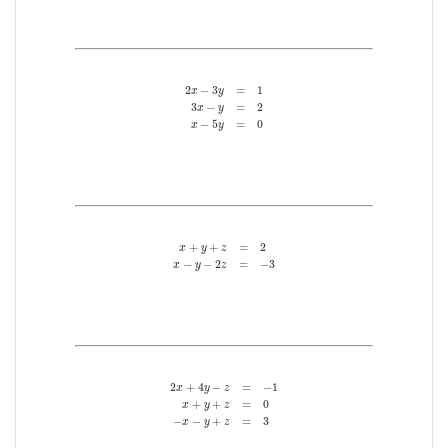
2
x
−
3
y
=
1
3
x
−
y
=
2
x
−
5
y
=
0
2
−
3
=
1
x
y
3
−
=
2
x
y
−
5
=
0
x
y
x
+
y
+
z
=
2
x
−
y
−
2
z
=
−
3
+
+
=
2
x
y
z
−
−
2
=
−
3
x
y
z
2
x
+
4
y
−
z
=
−
1
x
+
y
+
z
=
0
−
x
−
y
+
z
=
3
2
+
4
−
=
−
1
x
y
z
+
+
=
0
x
y
z
−
−
+
=
3
x
y
z