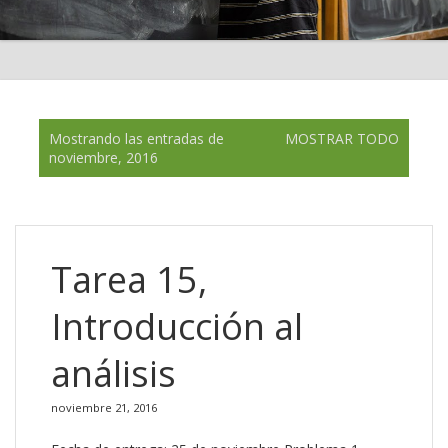
E
Mostrando las entradas de
MOSTRAR TODO
n
noviembre, 2016
t
r
a
d
a
Tarea 15,
s
Introducción al
análisis
noviembre 21, 2016