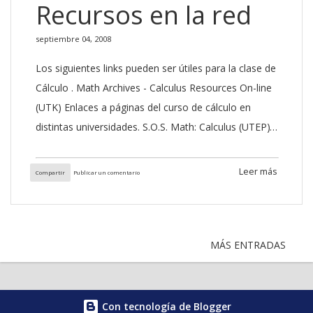
Recursos en la red
septiembre 04, 2008
Los siguientes links pueden ser útiles para la clase de
Cálculo . Math Archives - Calculus Resources On-line
(UTK) Enlaces a páginas del curso de cálculo en
distintas universidades. S.O.S. Math: Calculus (UTEP)
Repaso general de cálculo, con abundantes ejemplos
y ejercicios. Calculus Online Homepage (UBC) Incluye
Leer más
Compartir
Publicar un comentario
programas en Java sobre graficación de funciones,
tangentes, cálculo de derivadas y aproximaciones.
World Web Math: Calculus Resourcers (MIT)
Definiciones básicas, ejemplos, tablas.
MÁS ENTRADAS
Con tecnología de Blogger