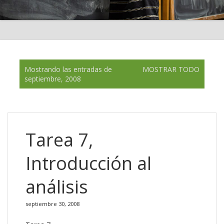
E
Mostrando las entradas de
MOSTRAR TODO
n
septiembre, 2008
t
r
a
d
a
Tarea 7,
s
Introducción al
análisis
septiembre 30, 2008