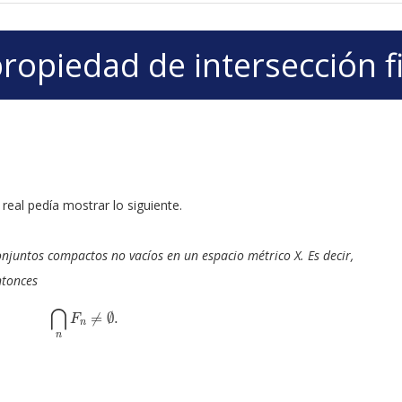
propiedad de intersección fi
real pedía mostrar lo siguiente.
njuntos compactos no vacíos en un espacio métrico X. Es decir,
ntonces
⋂
n
F
n
≠
∅
.
⋂
≠
∅
.
F
n
n