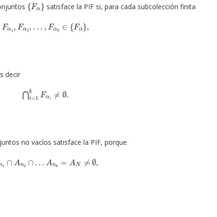
{
F
α
}
conjuntos
{
}
satisface la PIF si, para cada subcolección finita
F
α
F
α
1
,
F
α
2
,
…
,
F
α
k
∈
{
F
α
}
,
,
,
…
,
∈
{
}
,
F
F
F
F
α
α
α
α
1
2
k
s decir
⋂
i
=
1
k
F
α
i
≠
∅
.
k
≠
∅
.
⋂
F
α
=
1
i
i
untos no vacíos satisface la PIF, porque
n
1
∩
A
n
2
∩
…
A
n
k
=
A
N
≠
∅
,
∩
∩
…
=
≠
∅
,
A
A
A
n
n
n
N
1
2
k