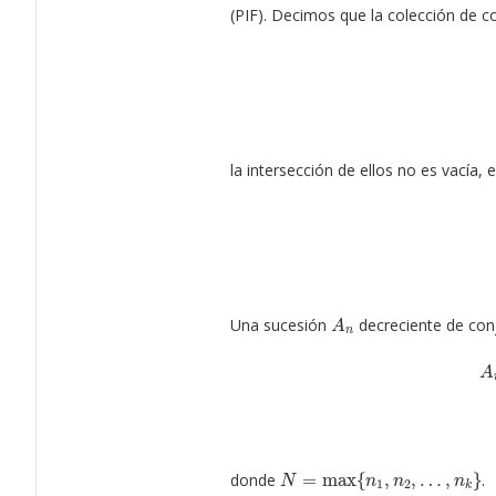
(PIF). Decimos que la colección de 
la intersección de ellos no es vacía, e
A
n
Una sucesión
decreciente de conj
A
n
A
A
N
=
max
{
n
1
,
n
2
,
…
,
n
k
}
donde
=
max
{
,
,
…
,
}
.
N
n
n
n
1
2
k