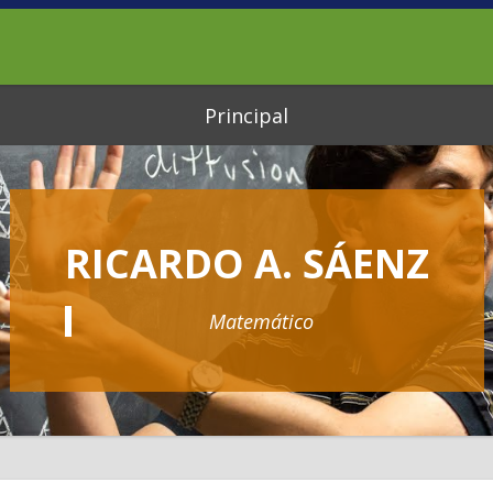
Ir al contenido principal
Principal
RICARDO A. SÁENZ
Matemático