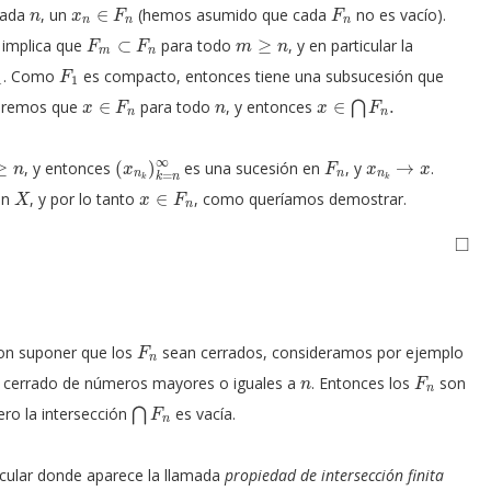
x
n
∈
F
n
F
n
n
cada
, un
∈
(hemos asumido que cada
no es vacío).
n
x
F
F
n
n
n
F
m
⊂
F
n
m
≥
n
o implica que
⊂
para todo
≥
, y en particular la
F
F
m
n
m
n
1
F
1
. Como
es compacto, entonces tiene una subsucesión que
F
1
1
x
∈
⋂
F
n
.
x
∈
F
n
n
aremos que
∈
para todo
, y entonces
∈
.
⋂
x
F
n
x
F
n
n
(
x
n
k
)
k
=
n
∞
n
F
n
x
n
k
→
x
∞
≥
, y entonces
(
)
es una sucesión en
, y
→
.
n
x
F
x
x
n
n
n
=
k
n
k
k
X
x
∈
F
n
en
, y por lo tanto
∈
, como queríamos demostrar.
X
x
F
n
◻
□
F
n
con suponer que los
sean cerrados, consideramos por ejemplo
F
n
F
n
n
alo cerrado de números mayores o iguales a
. Entonces los
son
n
F
n
⋂
F
n
pero la intersección
es vacía.
⋂
F
n
icular donde aparece la llamada
propiedad de intersección finita