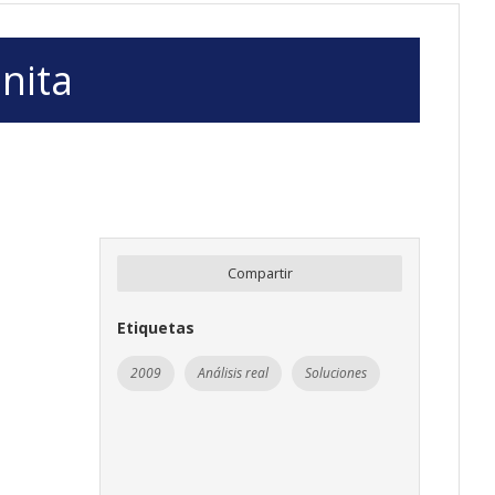
nita
Compartir
Etiquetas
2009
Análisis real
Soluciones