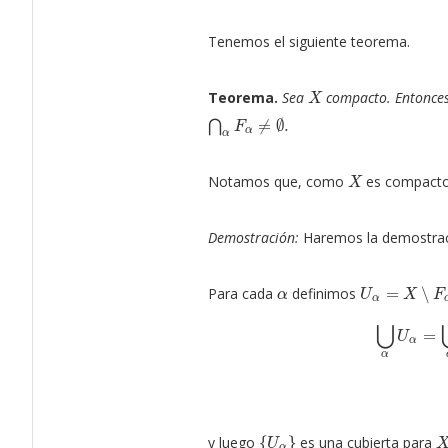
Tenemos el siguiente teorema.
X
Teorema.
Sea
compacto. Entonces,
X
⋂
α
F
α
≠
∅
.
≠
∅
.
⋂
F
α
α
X
Notamos que, como
es compacto
X
Demostración:
Haremos la demostrac
U
α
=
X
∖
F
α
α
Para cada
definimos
=
∖
α
U
X
F
α
⋃
α
U
α
=
⋃
=
U
α
α
{
U
α
}
X
y luego
{
}
es una cubierta para
U
α