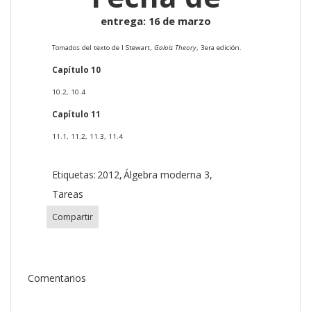
entrega: 16 de marzo
Tomados del texto de I Stewart,
Galois Theory
, 3era edición.
Capítulo 10
10.2, 10.4
Capítulo 11
11.1, 11.2, 11.3, 11.4
Etiquetas:
2012
Álgebra moderna 3
Tareas
Compartir
Comentarios