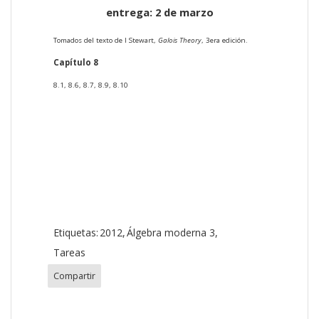
entrega: 2 de marzo
Tomados del texto de I Stewart,
Galois Theory
, 3era edición.
Capítulo 8
8.1, 8.6, 8.7, 8.9, 8.10
Etiquetas:
2012
Álgebra moderna 3
Tareas
Compartir