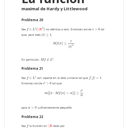
maximal de Hardy y Littlewood
Problema 20
f
∈
L
1
(
\R
n
)
c
>
0
1
n
∈
(
\R
)
>
0
Sea
no idéntica a cero. Entonces existe
tal
f
L
c
|
x
|
≥
1
|
|
≥
1
que, para todo
,
x
M
f
(
x
)
≥
c
|
x
|
n
.
c
(
)
≥
.
M
f
x
n
|
|
x
M
f
∉
L
1
1
∉
En particular,
.
M
f
L
Problema 21
∫
|
f
|
=
1
f
∈
L
1
1
∈
|
|
=
1
Sea
con soporte en la bola unitaria tal que
∫
.
f
L
f
c
′
>
0
′
>
0
Entonces existe
tal que
c
m
(
{
x
:
M
f
(
x
)
>
α
}
)
≥
c
′
α
′
c
{
:
(
)
>
}
≥
(
)
m
x
M
f
x
α
α
α
>
0
>
0
para
suficientemente pequeño.
α
Problema 22
\R
f
\R
Sea
la función en
dada por
f