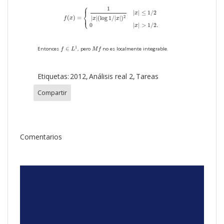
⎧
f
(
x
)
=
{
1
|
x
|
(
log
1
/
|
x
|
)
2
|
x
|
≤
1
/
2
0
|
x
|
>
1
/
2.
⎪
1
|
|
≤
1
/
2
⎨
x
⎩
(
)
=
⎪
2
|
|
(
log
1
/
|
|
)
f
x
x
x
0
|
|
>
1
/
2.
x
f
∈
L
1
M
f
1
∈
Entonces
, pero
no es localmente integrable.
f
L
M
f
Etiquetas:
2012
Análisis real 2
Tareas
Compartir
Comentarios