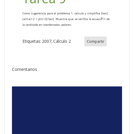
Como sugerencia para el problema 1, calcula y simplifica [tex]
(x(t)-a)^2 + y(t)^2[/tex]. Muestra que se verifica la ecuaciÃ³n de
la cardioide en coordenadas polares.
Etiquetas:
2007
Cálculo 2
Compartir
Comentarios